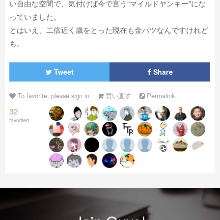
い自由な空間で、気付けば今で言う“マイルドヤンキー”にな
っていました。
とはいえ、二倍近く歳をとった現在も金パツなんですけれど
も。
Tweet
Share
To favorite, please sign in
買い直す
Permalink
32
favorited