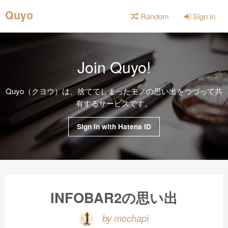
Quyo
Random
Sign in
Join Quyo!
Quyo（クヨウ）は、捨ててしまったモノの思い出をつづって共
有するサービスです。
Sign in with Hatena ID
INFOBAR2の思い出
by mochapi