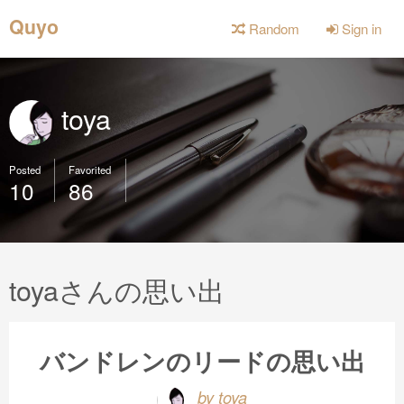
Quyo
Random
Sign in
toya
Posted
Favorited
10
86
toyaさんの思い出
バンドレンのリードの思い出
by toya