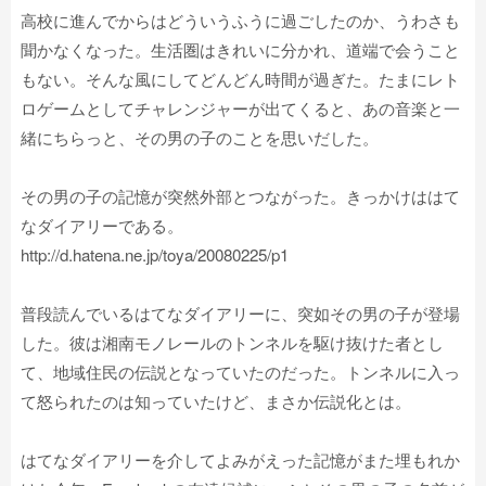
高校に進んでからはどういうふうに過ごしたのか、うわさも
聞かなくなった。生活圏はきれいに分かれ、道端で会うこと
もない。そんな風にしてどんどん時間が過ぎた。たまにレト
ロゲームとしてチャレンジャーが出てくると、あの音楽と一
緒にちらっと、その男の子のことを思いだした。
その男の子の記憶が突然外部とつながった。きっかけははて
なダイアリーである。
http://d.hatena.ne.jp/toya/20080225/p1
普段読んでいるはてなダイアリーに、突如その男の子が登場
した。彼は湘南モノレールのトンネルを駆け抜けた者とし
て、地域住民の伝説となっていたのだった。トンネルに入っ
て怒られたのは知っていたけど、まさか伝説化とは。
はてなダイアリーを介してよみがえった記憶がまた埋もれか