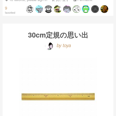
9
favorited
30cm定規の思い出
by toya