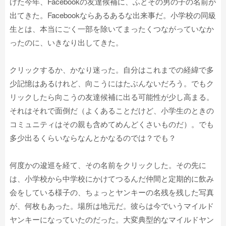
けた今年、Facebookの友達候補に、ふとその男の子の名前が
出てきた。Facebookならあるあるな出来事だ。小学校の同級
生とは、本当にごく一部を除いてまったくつながっていなか
ったのに、いきなり出してきた。
クリックするか、かなり迷った。自分はこれまでの経緯で多
少記憶はあるけれど、向こうにはたぶんないだろう。でもク
リックしたら向こうの友達候補に出る可能性が少し高まる。
それはそれで面倒だ（よくあることだけど、小学生のときの
コミュニティはその親も含めてめんどくさいものだ）。でも
多少出るくらいならなんとかなるのでは？でも？
何度かの逡巡を経て、その名前をクリックした。その先に
は、小学校から中学校にかけてつるんだ仲間と定期的に飲み
会をしている様子の、ちょっとヤンキーの名残を残した写真
が、何枚もあった。場所は地元だ。彼らは今でいうマイルド
ヤンキーになっていたのだった。大変典型的なマイルドヤン