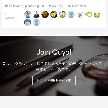
To favorite, please sign in
買い直す
Permalink
11
favorited
Join Quyo!
Quyo（クヨウ）は、捨ててしまったモノの思い出をつづって共
有するサービスです。
Sign in with Hatena ID