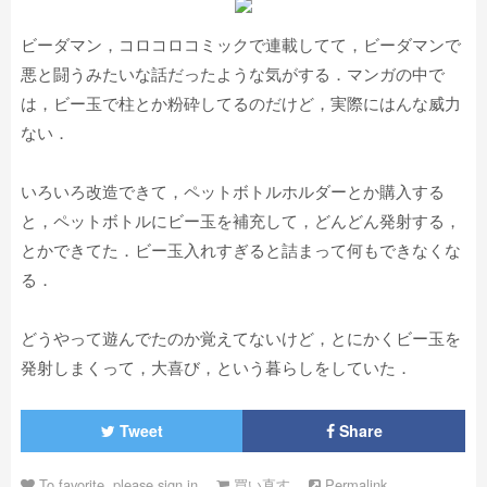
ビーダマン，コロコロコミックで連載してて，ビーダマンで
悪と闘うみたいな話だったような気がする．マンガの中で
は，ビー玉で柱とか粉砕してるのだけど，実際にはんな威力
ない．
いろいろ改造できて，ペットボトルホルダーとか購入する
と，ペットボトルにビー玉を補充して，どんどん発射する，
とかできてた．ビー玉入れすぎると詰まって何もできなくな
る．
どうやって遊んでたのか覚えてないけど，とにかくビー玉を
発射しまくって，大喜び，という暮らしをしていた．
Tweet
Share
To favorite, please sign in
買い直す
Permalink