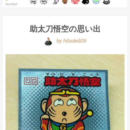
favorited
助太刀悟空の思い出
by hitode909