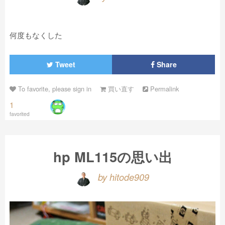
何度もなくした
Tweet
Share
To favorite, please sign in
買い直す
Permalink
1
favorited
hp ML115の思い出
by hitode909