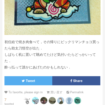
初任給で焼き肉食べて，その帰りにビックリマンチョコ買っ
たら助太刀悟空が出た．
しばらく机に置いて眺めてたけど気付いたらどっかいって
た．
酔っ払って誰かにあげたのかもしれない．
Tweet
Share
To favorite, please sign in
買い直す
Permalink
7
favorited