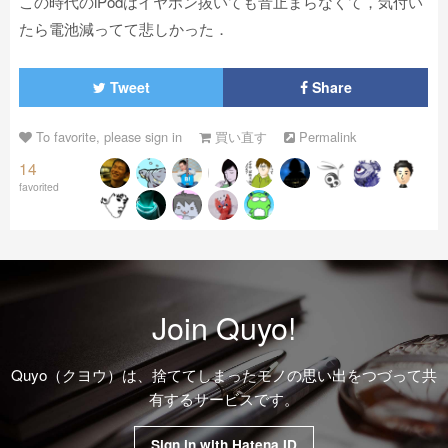
この時代のiPodはイヤホン抜いても音止まらなくて，気付い
たら電池減ってて悲しかった．
Tweet
Share
To favorite, please sign in
買い直す
Permalink
14
favorited
Join Quyo!
Quyo（クヨウ）は、捨ててしまったモノの思い出をつづって共
有するサービスです。
Sign in with Hatena ID