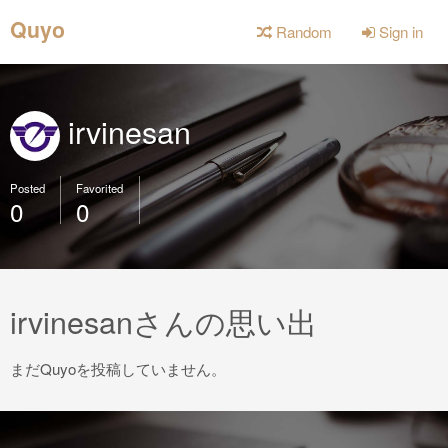
Quyo
Random
Sign in
irvinesan
Posted
Favorited
0
0
irvinesanさんの思い出
まだQuyoを投稿していません。