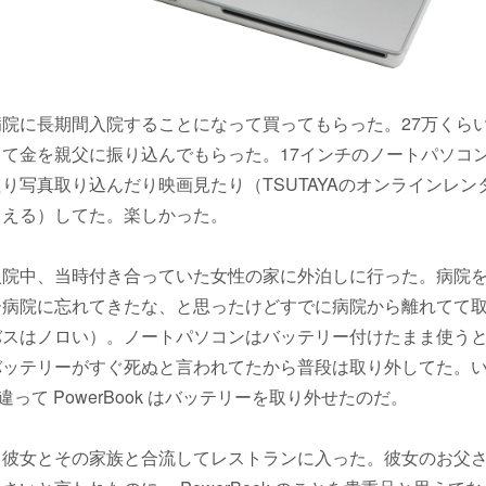
院に長期間入院することになって買ってもらった。27万くらい。
て金を親父に振り込んでもらった。17インチのノートパソコ
り写真取り込んだり映画見たり（TSUTAYAのオンラインレン
らえる）してた。楽しかった。
入院中、当時付き合っていた女性の家に外泊しに行った。病院
ー病院に忘れてきたな、と思ったけどすでに病院から離れてて
バスはノロい）。ノートパソコンはバッテリー付けたまま使う
バッテリーがすぐ死ぬと言われてたから普段は取り外してた。
 と違って PowerBook はバッテリーを取り外せたのだ。
て彼女とその家族と合流してレストランに入った。彼女のお父