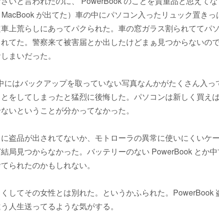
さいと言われたのに、 PowerBook のことを貴重品と思えて
CPU の MacBook が出てた）車の中にパソコン入ったリュック置
定車上荒らしにあってパクられた。車の窓ガラス割られててパ
られてた。警察来て被害届とか出したけどまぁ見つからないの
おしまいだった。
ok の中にはバックアップを取っていない写真なんかがたくさん入
ことをしてしまったと猛烈に後悔した。パソコンは新しく買え
せないということが分かってなかった。
クに盗品が出されてないか、モトローラの異常に使いにくいケ
結局見つからなかった。バッテリーのない PowerBook とか
捨てられたのかもしれない。
くしてその女性とは別れた。というかふられた。PowerBook
違う人生送ってるような気がする。