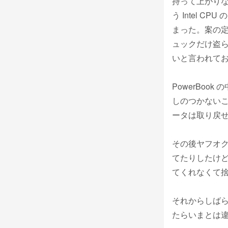
持って上がりな
う Intel 
まった。案の
ュックだけ盗
いと言われて
PowerBo
しのつかない
ータは取り戻
その後ヤフオ
てたりしたけど
てくれなくて
それからしばら
たらいまとは