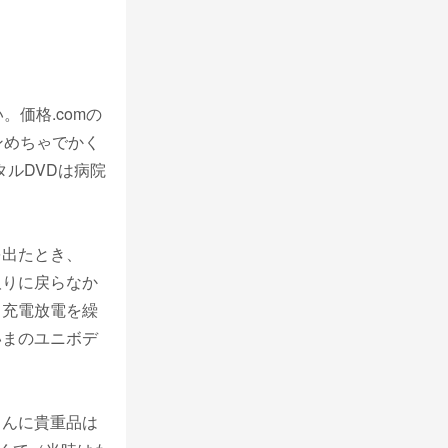
価格.comの
ンめちゃでかく
タルDVDは病院
を出たとき、
取りに戻らなか
と充電放電を繰
いまのユニボデ
さんに貴重品は