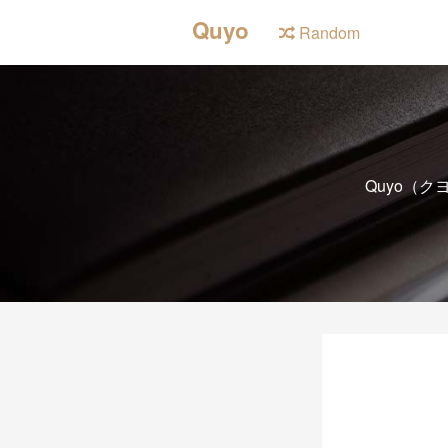
Quyo
Random
Quyo（