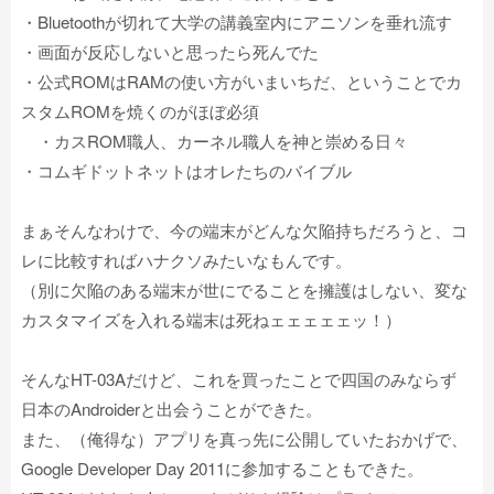
・Bluetoothが切れて大学の講義室内にアニソンを垂れ流す
・画面が反応しないと思ったら死んでた
・公式ROMはRAMの使い方がいまいちだ、ということでカ
スタムROMを焼くのがほぼ必須
・カスROM職人、カーネル職人を神と崇める日々
・コムギドットネットはオレたちのバイブル
まぁそんなわけで、今の端末がどんな欠陥持ちだろうと、コ
レに比較すればハナクソみたいなもんです。
（別に欠陥のある端末が世にでることを擁護はしない、変な
カスタマイズを入れる端末は死ねェェェェェッ！）
そんなHT-03Aだけど、これを買ったことで四国のみならず
日本のAndroiderと出会うことができた。
また、（俺得な）アプリを真っ先に公開していたおかげで、
Google Developer Day 2011に参加することもできた。