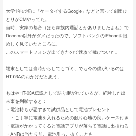
大学1年の頃に「ケータイするGoogle」などと言って劇団ひ
とりがCMやってた。
当時、実家の都合（ほら家族内通話とかありましたよね）で
Docomo以外がダメだったので、ソフトバンクのiPhoneを恨
めしく見ていたところに、
このスマートフォンが出てきたので速攻で飛びついた。
端末としては当時からしてもゴミ、でも今の僕がいるのは
HT-03Aのおかげだと思う。
もはやHT-03A伝説として語り継がれているが、経験した出
来事を列挙すると：
・電池持ちが悪すぎて試供品として電池プレゼント
・ご丁寧に電池を入れるための触り心地の良いケース付き
・電話がかかってくると電話アプリが落ちて電話に出損ねる
・ANRは当たり前、電池引っこ抜くことも