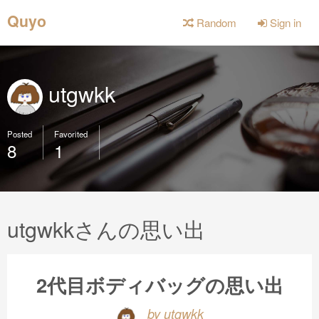
Quyo
Random
Sign in
utgwkk
Posted
Favorited
8
1
utgwkkさんの思い出
2代目ボディバッグの思い出
by utgwkk