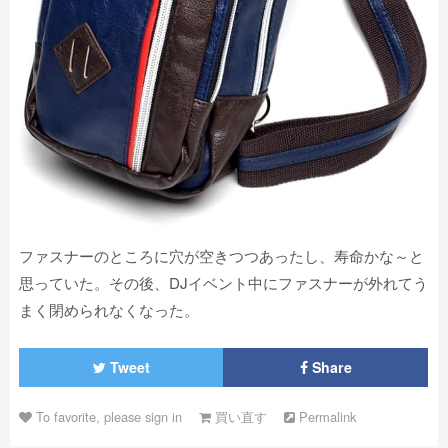
ファスナーのところに穴が空きつつあったし、寿命かな～と
思っていた。その後、DJイベント中にファスナーが外れてう
まく閉められなくなった。
Tweet
Share
To favorite, please sign in
買い直す
Permalink