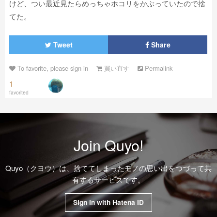
けど、つい最近見たらめっちゃホコリをかぶっていたので捨
てた。
Tweet
Share
To favorite, please sign in
買い直す
Permalink
1
favorited
Join Quyo!
Quyo（クヨウ）は、捨ててしまったモノの思い出をつづって共
有するサービスです。
Sign in with Hatena ID