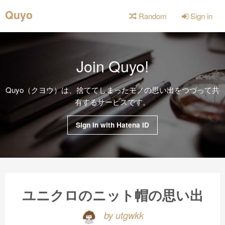
Quyo
Random
Sign in
Join Quyo!
Quyo（クヨウ）は、捨ててしまったモノの思い出をつづって共
有するサービスです。
Sign in with Hatena ID
ユニクロのニット帽の思い出
by utgwkk