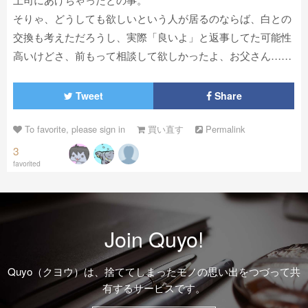
そりゃ、どうしても欲しいという人が居るのならば、白との
交換も考えただろうし、実際「良いよ」と返事してた可能性
高いけどさ、前もって相談して欲しかったよ、お父さん……
Tweet
Share
To favorite, please sign in
買い直す
Permalink
3
favorited
Join Quyo!
Quyo（クヨウ）は、捨ててしまったモノの思い出をつづって共
有するサービスです。