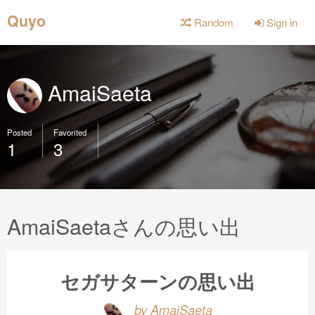
Quyo
Random
Sign in
AmaiSaeta
Posted
Favorited
1
3
AmaiSaetaさんの思い出
セガサターンの思い出
by AmaiSaeta