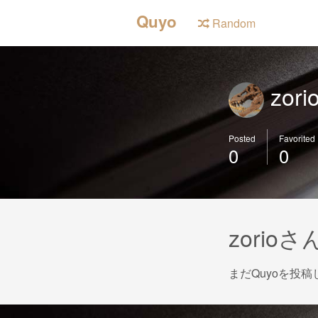
Quyo
Random
zori
Posted
Favorited
0
0
zorio
まだQuyoを投