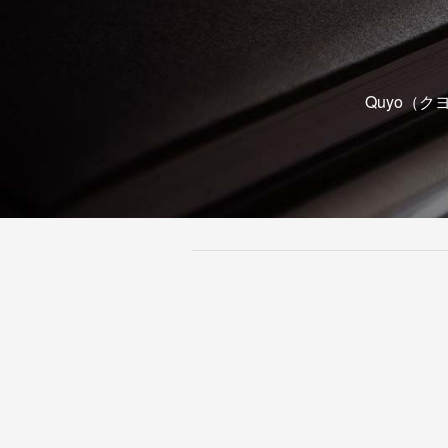
Quyo（