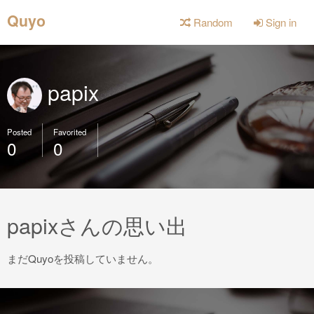
Quyo
Random
Sign in
papix
Posted
Favorited
0
0
papixさんの思い出
まだQuyoを投稿していません。