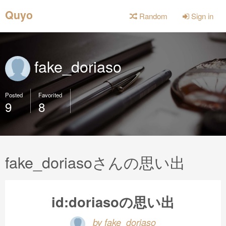
Quyo
Random
Sign in
fake_doriaso
Posted
Favorited
9
8
fake_doriasoさんの思い出
id:doriasoの思い出
by fake_doriaso