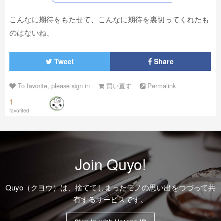
こんなに期待をもたせて、こんなに期待を裏切ってくれたも
のはないね、
Tweet
Share
To favorite, please sign in
買い直す
Permalink
1
favorited
Join Quyo!
Quyo（クヨウ）は、捨ててしまったモノの思い出をつづって共
有するサービスです。