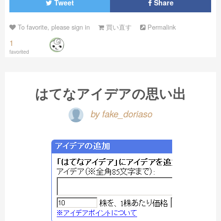
Tweet
Share
To favorite, please sign in
買い直す
Permalink
1
favorited
はてなアイデアの思い出
by fake_doriaso