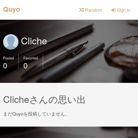
Quyo
Random
Sign in
Cliche
Posted
Favorited
0
0
Clicheさんの思い出
まだQuyoを投稿していません。