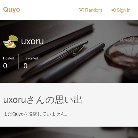
Quyo
Random
Sign in
uxoru
Posted
Favorited
0
0
uxoruさんの思い出
まだQuyoを投稿していません。