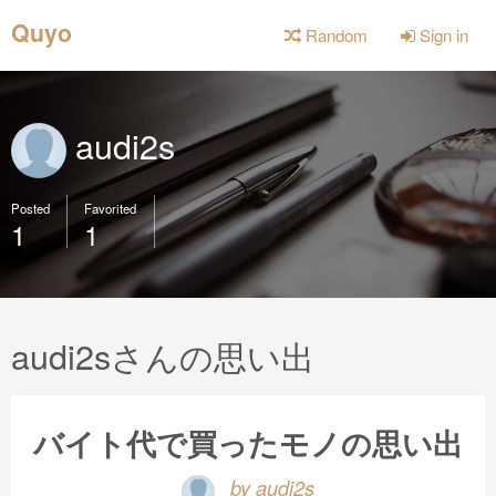
Quyo
Random
Sign in
audi2s
Posted
Favorited
1
1
audi2sさんの思い出
バイト代で買ったモノの思い出
by audi2s