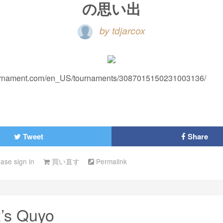
の思い出
by tdjarcox
oornament.com/en_US/tournaments/3087015150231003136/
Tweet
Share
ease sign in
買い直す
Permalink
x’s Quyo