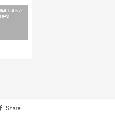
adhai しまった
出を投
。
Share