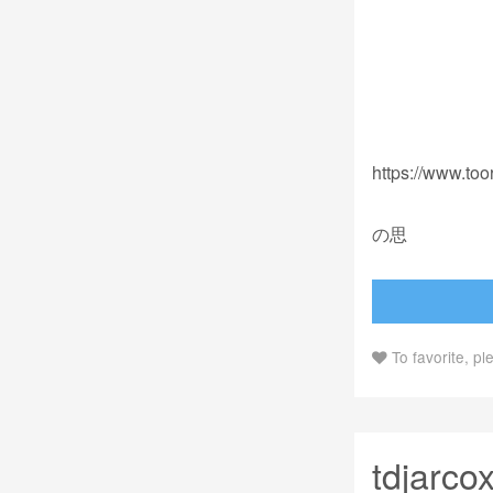
https://www.t
の思
To favorite, pl
tdjarco