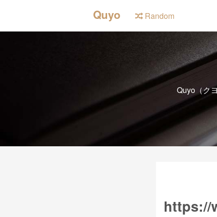
Quyo
Random
Quyo（
https:/