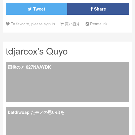
Tweet
Share
To favorite, please sign in
買い直す
Permalink
tdjarcox’s Quyo
画像のア 827NAAYDK
batdiwoap たモノの思い出を