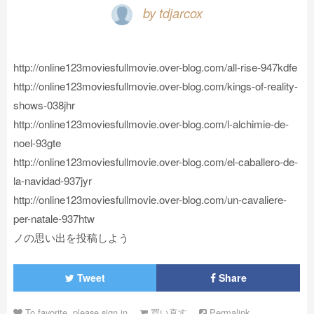
by tdjarcox
http://online123moviesfullmovie.over-blog.com/all-rise-947kdfe
http://online123moviesfullmovie.over-blog.com/kings-of-reality-
shows-038jhr
http://online123moviesfullmovie.over-blog.com/l-alchimie-de-
noel-93gte
http://online123moviesfullmovie.over-blog.com/el-caballero-de-
la-navidad-937jyr
http://online123moviesfullmovie.over-blog.com/un-cavaliere-
per-natale-937htw
ノの思い出を投稿しよう
Tweet
Share
To favorite, please sign in
買い直す
Permalink