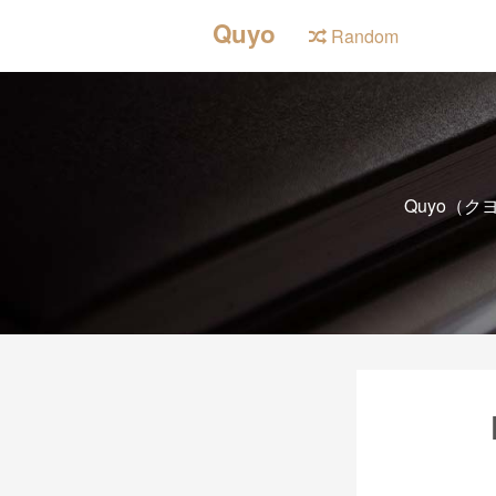
Quyo
Random
Quyo（