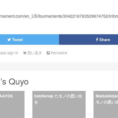
oornament.com/en_US/tournaments/3042216763529674752/infor
Tweet
Share
ease sign in
買い直す
Permalink
x’s Quyo
AAYDK
batdiwoap たモノの思い出
Maduwkej
を
モノの思い