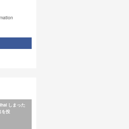
mation
adhai しまった
出を投