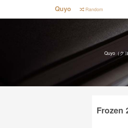
Quyo
Random
Quyo（
Frozen 