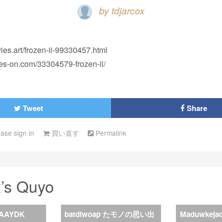
by tdjarcox
ies.art/frozen-ii-99330457.html
ies-on.com/33304579-frozen-ii/
Tweet
Share
ease sign in
買い直す
Permalink
x’s Quyo
AAYDK
batdiwoap たモノの思い出
Maduwkej