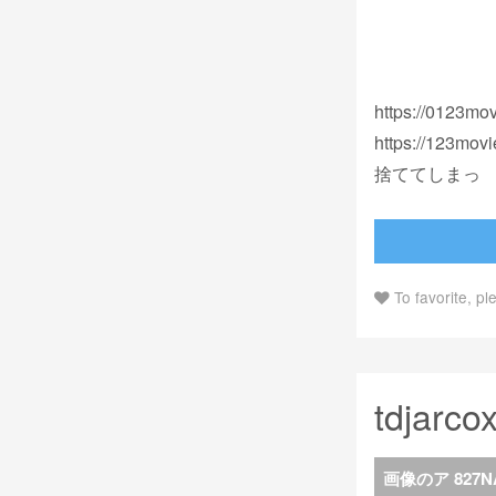
https://0123mov
https://123mov
捨ててしまっ
To favorite, pl
tdjarco
画像のア 827N