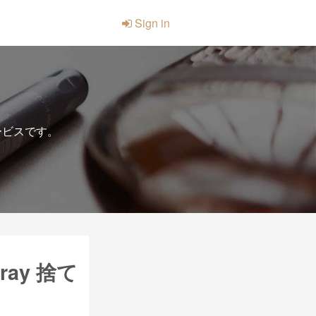
Sign in
ービスです。
u-ray 捨て