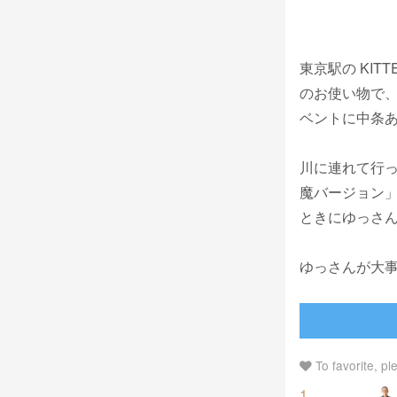
東京駅の KI
のお使い物で、
ベントに中条
川に連れて行っ
魔バージョン
ときにゆっさ
ゆっさんが大
To favorite, pl
1