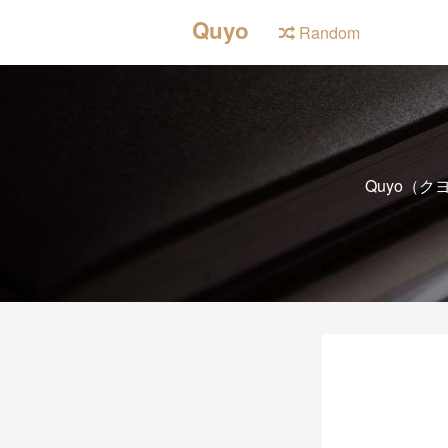
Quyo
Random
Quyo（