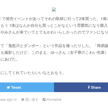
TTE で発売イベントがあってそれの取材に行って2体買った。1
もう 1体はなんか自分も買っとこかなという雰囲気になり購
あやみさんが来ていてとてもかわいらしかったのでファンにな
て「鬼怒川とダンボー」という作品を撮ったりした。「簡易版
」も撮影したけど、このまえ、ゆっさん（女子寮のこわい先輩
んにあげた。
事にしてくれていたらいいなとおもう。
Tweet
Share
ease sign in
買い直す
Permalink